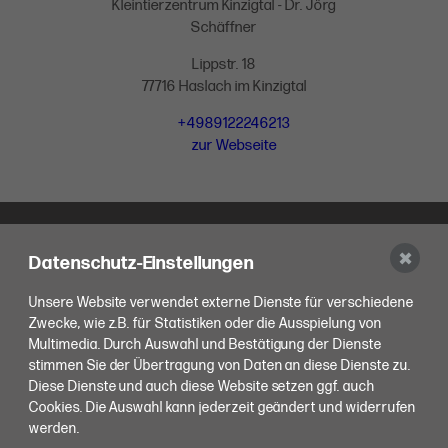
Kleintierzentrum Kinzigtal - Dr. Jörg
Schäffner
Lippstr. 18
77716 Haslach im Kinzigtal
+4989122246213
zur Webseite
✖
Datenschutz-Einstellungen
Unsere Website verwendet externe Dienste für verschiedene
Zwecke, wie z.B. für Statistiken oder die Ausspielung von
Multimedia. Durch Auswahl und Bestätigung der Dienste
stimmen Sie der Übertragung von Daten an diese Dienste zu.
Tiernotdienst in der Ortenau
Diese Dienste und auch diese Website setzen ggf. auch
Cookies. Die Auswahl kann jederzeit geändert und widerrufen
ALLGEMEINER KONTAKT
werden.