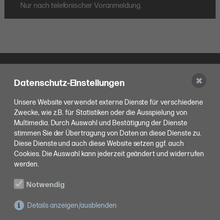
Nur nach telefonischer Voranmeldung.
✖
Datenschutz-Einstellungen
Unsere Website verwendet externe Dienste für verschiedene
Zwecke, wie z.B. für Statistiken oder die Ausspielung von
Multimedia. Durch Auswahl und Bestätigung der Dienste
stimmen Sie der Übertragung von Daten an diese Dienste zu.
Tiernotdienst in der Ortenau
Diese Dienste und auch diese Website setzen ggf. auch
Cookies. Die Auswahl kann jederzeit geändert und widerrufen
ALLGEMEINER KONTAKT
werden.
feedback@tieraerztlicherverbund-notdienst-in-der-ortenau.de
Notwendig
SITELINKS
Details anzeigen/ausblenden